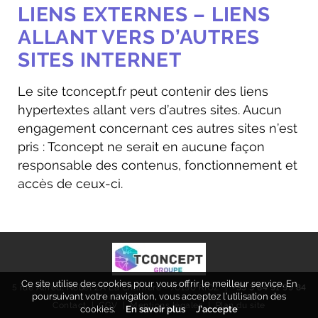
LIENS EXTERNES – LIENS
ALLANT VERS D’AUTRES
SITES INTERNET
Le site tconcept.fr peut contenir des liens
hypertextes allant vers d’autres sites. Aucun
engagement concernant ces autres sites n’est
pris : Tconcept ne serait en aucune façon
responsable des contenus, fonctionnement et
accès de ceux-ci.
Ce site utilise des cookies pour vous offrir le meilleur service. En
5 rue Alfred, Nobel ZA La Charrière - 70190 RIOZ |
+33 3 84 91 99 84
poursuivant votre navigation, vous acceptez l’utilisation des
Contact
|
CGV
|
Mentions légales
|
Plan du site
cookies.
En savoir plus
J’accepte